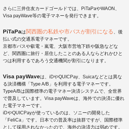
さらに三井住友カードゴールドでは、PiTaPaやWAON、
Visa payWave等の電子マネーを発行できます。
PiTaPa
関西圏の私鉄や市バスが割引になる
は
、後
払い式の交通系電子マネーです。
京都市バスや叡電・嵐電、大阪市営地下鉄や阪急などな
ど、関西圏に旅行・居住したことのある人ならどれかひと
つは利用するであろう交通機関が割引になります。
Visa payWave
は、iDやQUICPay、Suicaなどとは異な
る決済機構「Type A/B」を利用する電子マネーです。
TypeA/Bは国際標準の電子マネー決済システムで、全世界
で普及しています。Visa payWaveは、海外での決済に優れ
た電子マネーです。
iDやQUICPayが使っているのは、ソニーの開発した
「FeliCa」です。日本での普及率は抜群ですが、国際標準
として採用されなかったので、海外の決済力は弱めです。