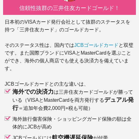
信頼性抜群の三井住友カードゴールド！
日本初のVISAカード発行会社として抜群のステータスを
持つ「三井住友カード」のゴールドカード。
そのステータス性は、国内では
JCBゴールドカード
と双璧
です。また国際ブランドにVISAとMasterCardを選ぶこと
ができ、海外の個人商店でも使える決済力を備えていま
す。
JCBゴールドカードとの主な違いは、
海外での決済力
は三井住友カードゴールドが勝って
デュアル発
いる（VISAとMasterCardを両方発行する
行
＝追加年会費2,000円+税も可能）
海外旅行傷害保険・ショッピングガード保険の額は全
体的にJCBが高め
航空機遅延保険
JCBゴールドには
が付帯